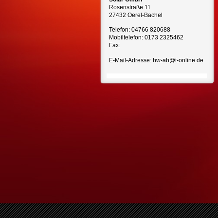
Rosenstraße 11
27432
Oerel-Bachel
Telefon:
04766 820688
Mobiltelefon: 0173 2325462
Fax:
E-Mail-Adresse:
hw-ab@t-online.de