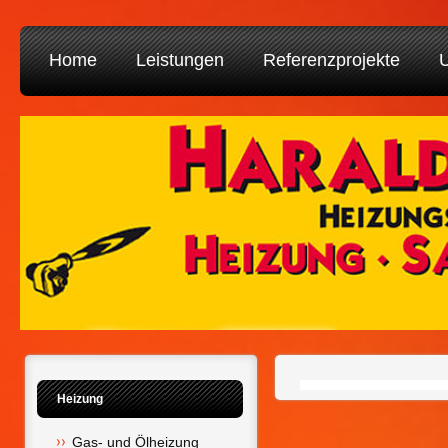
Home
Leistungen
Referenzprojekte
U
Heizung
Gas- und Ölheizung